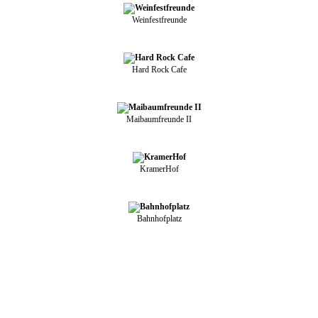
Weinfestfreunde
Hard Rock Cafe
Maibaumfreunde II
KramerHof
Bahnhofplatz