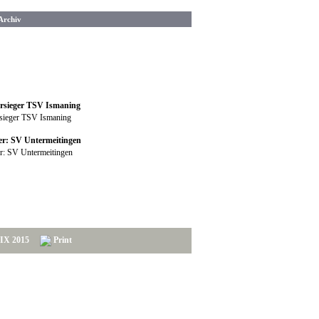
Archiv
rsieger TSV Ismaning
er: SV Untermeitingen
IX 2015
Print