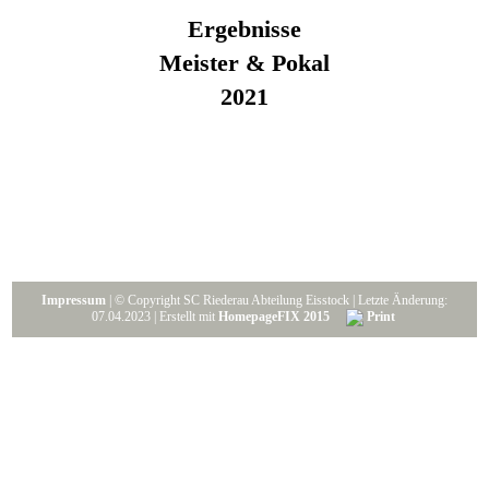
Ergebnisse
Meister & Pokal
2021
Impressum
| © Copyright SC Riederau Abteilung Eisstock | Letzte Änderung:
07.04.2023 | Erstellt mit
HomepageFIX 2015
Print